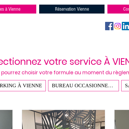
res à Vienne
Réservation Vienne
Con
ectionnez votre service À VIE
 pourrez
choisir
votre formule au moment du règl
RKING À VIENNE
BUREAU OCCASIONNEL À VIENNE