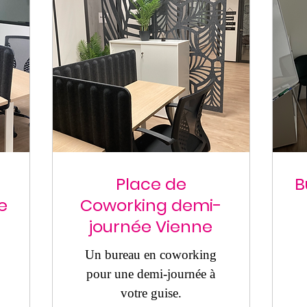
Place de
B
e
Coworking demi-
journée Vienne
Un bureau en coworking
pour une demi-journée à
votre guise.