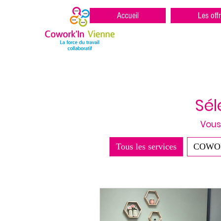
Accueil
Les off
Sél
Vous
Tous les services
COWO