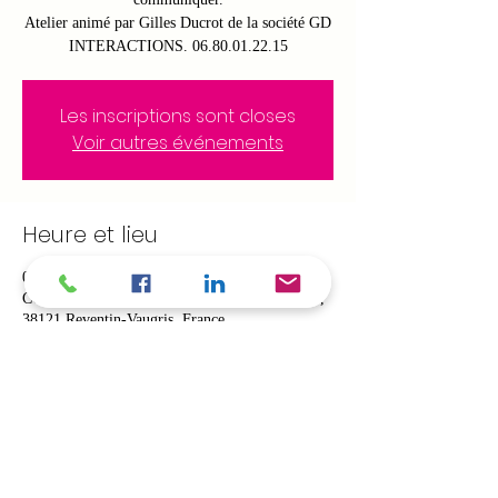
Atelier animé par Gilles Ducrot de la société GD
INTERACTIONS. 06.80.01.22.15
Les inscriptions sont closes
Voir autres événements
Heure et lieu
05 déc. 2018, 09:00 – 13:00
COWORK'IN VIENNE, 558 Route du Barrage,
38121 Reventin-Vaugris, France
À propos de l'événement
C'est quoi ?
Le DISC est un modèle d'analyse et de
compréhension des comportements qui peut
s’appliquer tant à la vie personnelle que