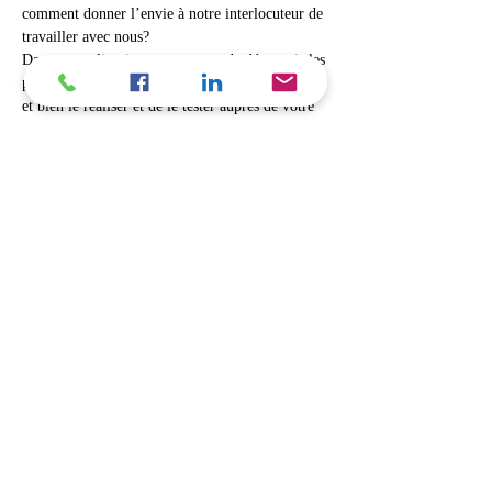
comment donner l’envie à notre interlocuteur de 
Dans cet atelier, je vous propose de découvrir les 
principes de base pour bien préparer votre pitch 
et bien le réaliser et de le tester auprès de votre 
Afficher plus
Billets
Vente expirée
Type de billet
Atelier Pitch ta Boîte
Prix