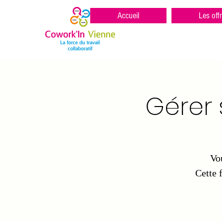
Accueil
Les off
Gérer 
Vo
Cette 