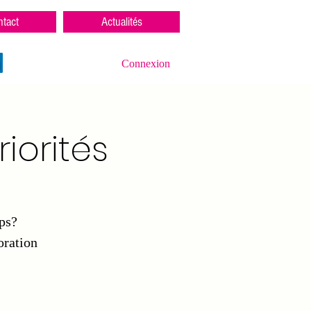
tact
Actualités
Connexion
iorités
ps?
oration