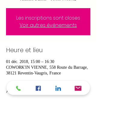
Les inscriptions sont closes
Voir autres événements
Heure et lieu
01 déc. 2018, 15:00 – 16:30
COWORK'IN VIENNE, 558 Route du Barrage,
38121 Reventin-Vaugris, France
À propos de l'événement
Chaque enfant a une opinion, une idée, une 
pensée. Il est important qu'il puisse l'exprimer, 
l'expliquer, qu'il soit entendu et qu'il accepte 
Nous avons tous notre vision de la vie qu'elle 
soit différente ou identique, chacun a sa propre 