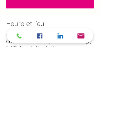
Heure et lieu
15 févr. 2019, 08:30 – 9:30
COWORK'IN VIENNE, 558 Route du Barrage,
38121 Reventin-Vaugris, France
À propos de l'événement
Venez découvrir ce qu'il faut retenir de la loi de
finances 2019.
Présentation réalisée par le cabinet Praugec,
Christopher Thomas:
Mail : christopher.thomas@praugec.com / Tél:
0633023807
Partager cet événement