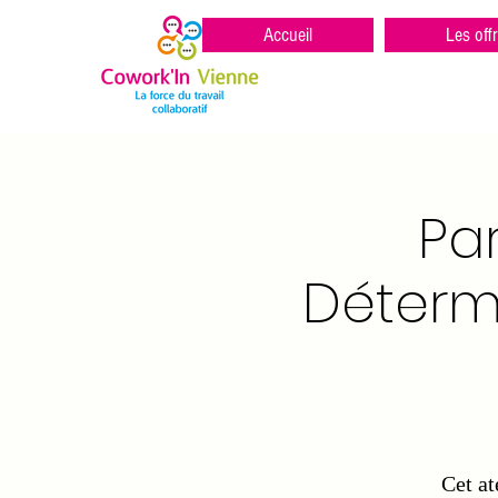
Accueil
Les off
Pa
Déterm
Cet at