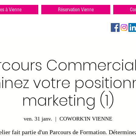
res à Vienne
Réservation Vienne
Con
rcours Commercial (
inez votre positio
marketing (1)
ven. 31 janv.
  |  
COWORK'IN VIENNE
elier fait partie d'un Parcours de Formation. Détermine