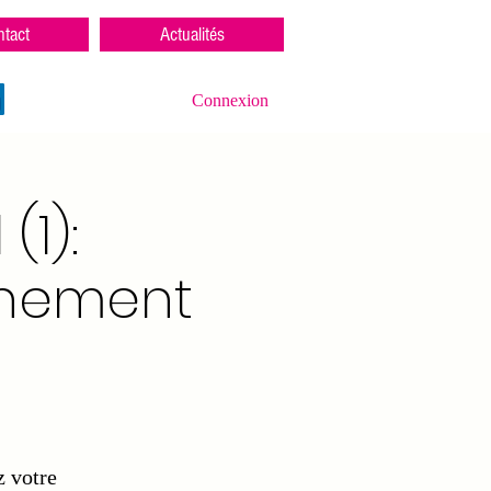
tact
Actualités
Connexion
1):
nnement
z votre