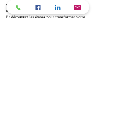
votre évolution afin de pouvoir prendre la bonne 
décision? 
Et découvrez les étapes pour transformer votre 
société. 
Atelier animé par Didier Machez, Avocat 
Conseil en TPE PME depuis 25 ans. Mail: 
maitremachez@icloud.com, Tél: 06.08.37.60.06
Billets
Vente expirée
Type de billet
Entreprise individuelle en sté
Prix
12,00 €