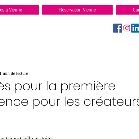
res à Vienne
Réservation Vienne
Con
1 min de lecture
s pour la première
nce pour les créateur
 trimestrielle gratuite 