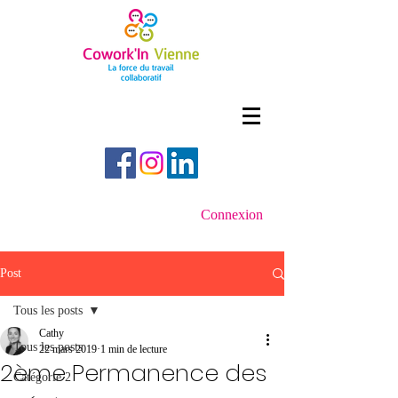
Connexion
Post
Tous les posts
Cathy
Tous les posts
22 mars 2019
1 min de lecture
2ème Permanence des
Catégorie 2