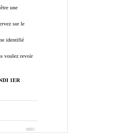
être une 
ervez sur le 
e identifié  
s voulez revoir 
DI 1ER 