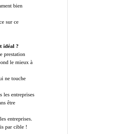
omment bien 
e sur ce 
t idéal ?
re prestation 
pond le mieux à 
ui ne touche 
 les entreprises 
ns être 
es entreprises.
is par cible !