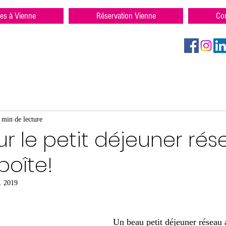
res à Vienne
Réservation Vienne
Con
 min de lecture
ur le petit déjeuner rés
boîte!
l. 2019
Un beau petit déjeuner réseau 