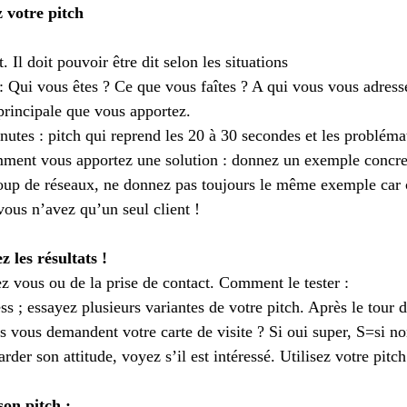
z votre pitch
. Il doit pouvoir être dit selon les situations 
: Qui vous êtes ? Ce que vous faîtes ? A qui vous vous adress
rincipale que vous apportez.    
utes : pitch qui reprend les 20 à 30 secondes et les problémat
omment vous apportez une solution : donnez un exemple concret
oup de réseaux, ne donnez pas toujours le même exemple car 
vous n’avez qu’un seul client ! 
 les résultats !
ez vous ou de la prise de contact. Comment le tester :
s ; essayez plusieurs variantes de votre pitch. Après le tour de
 vous demandent votre carte de visite ? Si oui super, S=si non
rder son attitude, voyez s’il est intéressé. Utilisez votre pit
on pitch :