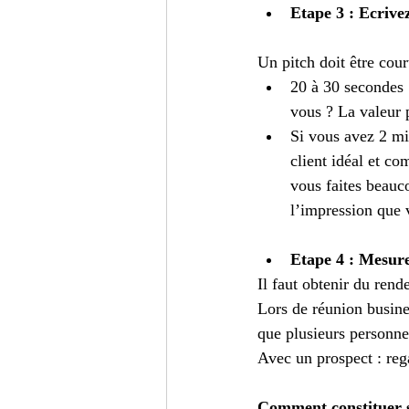
Etape 3 : Ecrive
Un pitch doit être court
20 à 30 secondes 
vous ? La valeur p
Si vous avez 2 min
client idéal et c
vous faites beauc
l’impression que 
Etape 4 : Mesurez
Il faut obtenir du rend
Lors de réunion busines
que plusieurs personnes
Avec un prospect : rega
Comment constituer s