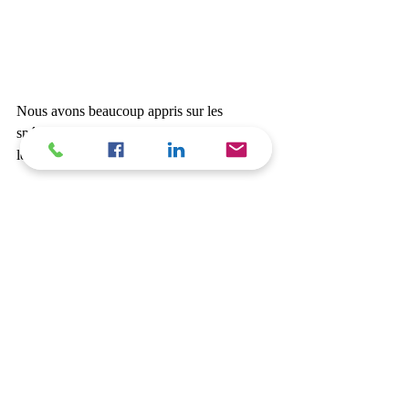
Nous avons beaucoup appris sur les 
spécificités de chaque métier et nous vous 
les communiquerons dans un nouvel article! 
Ce fut un plaisir d'échanger avec chacun! 
A bientôt pour le prochain 
COWORK'PETIT DEJ, qui aura lieu le 
jeudi 13 décembre de 8h à 9h30. Attention 
face au succès les places seront limitées à 18 
personnes. 