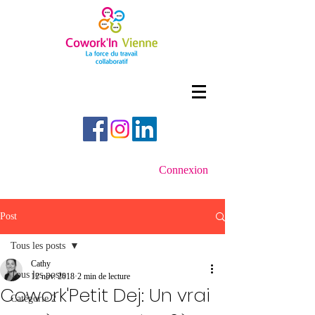
Connexion
Post
Tous les posts
Cathy
Tous les posts
12 nov. 2018
2 min de lecture
Cowork'Petit Dej: Un vrai
Catégorie 2