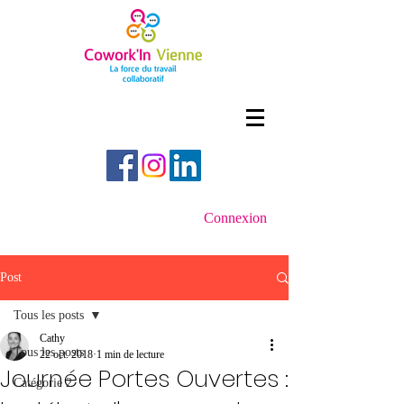
Connexion
Post
Tous les posts
Cathy
Tous les posts
22 oct. 2018
1 min de lecture
Journée Portes Ouvertes :
Catégorie 2